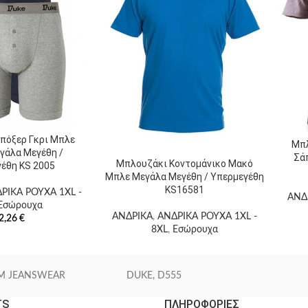
Ετ
πρ
πόξερ Γκρι Μπλε
Μπλ
γάλα Μεγέθη /
Σά
Μπλουζάκι Κοντομάνικο Μακό
Πρ
έθη KS 2005
Μπλε Μεγάλα Μεγέθη / Υπερμεγέθη
KS16581
ΡΙΚΑ ΡΟΥΧΑ 1XL -
ΑΝΔ
Εσώρουχα
ΑΝΔΡΙΚΑ
,
ΑΝΔΡΙΚΑ ΡΟΥΧΑ 1XL -
2,26
€
8XL
,
Εσώρουχα
M JEANSWEAR
DUKE, D555
TS
ΠΛΗΡΟΦΟΡΙΕΣ