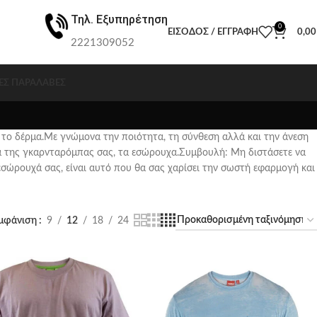
Τηλ. Εξυπηρέτηση
0
ΕΊΣΟΔΟΣ / ΕΓΓΡΑΦΉ
0,0
2221309052
ΕΣ ΠΑΡΑΛΑΒΈΣ
 το δέρμα.Με γνώμονα την ποιότητα, τη σύνθεση αλλά και την άνεση
α της γκαρνταρόμπας σας, τα εσώρουχα.Συμβουλή: Μη διστάσετε να
εσώρουχά σας, είναι αυτό που θα σας χαρίσει την σωστή εφαρμογή και
μφάνιση
9
12
18
24
Featured products
In stock