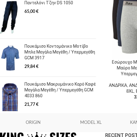
Παντελόνι Τζην DS 1050
65,00
€
Πουκάμισο Κοντομάνικο Μοτίβο
Μπλε Μεγάλα Μεγέθη / Υπερμεγέθη
GCM 3917
Εσώρουχο Μ
29,84
€
Μαύρο Με
Υπερμεγ
Πουκάμισο Μακρυμάνικο Καρό Καφέ
ΑΝΔΡΙΚΑ
,
ΑΝΔ
Μεγάλα Μεγέθη / Υπερμεγέθη GCM
8XL
,
4033 860
3
21,77
€
ORIGIN
MODEL XL
KA
RECENT POS