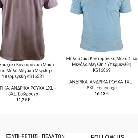
On sale
ικέτες
οϊόντος
Μπλουζάκι Κοντομάνικο Μακό Σιέλ
Μεγάλα Μεγέθη / Υπερμεγέθη
ουζάκι Κοντομάνικο Μακό
KS16869
πιο Μήλο Μεγάλα Μεγέθη /
οϊόν Χρώμα
Υπερμεγέθη KS16581
ΑΝΔΡΙΚΑ
,
ΑΝΔΡΙΚΑ ΡΟΥΧΑ 1XL -
8XL
,
Εσώρουχα
ΡΙΚΑ
,
ΑΝΔΡΙΚΑ ΡΟΥΧΑ 1XL -
16,13
€
8XL
,
Εσώρουχα
11,29
€
ΕΞΥΠΗΡΕΤΗΣΗ ΠΕΛΑΤΩΝ
FOLLOW US