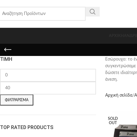
ΑΡΧΙΚΗ
ΑΝΔΡΙ
ΤΙΜΉ
Εσώρουχο: το έν
συγκεντρώσαμε 
δώσετε ιδιαίτερ
άνεση.
Αρχική σελίδα
Α
ΦΙΛΤΡΆΡΙΣΜΑ
SOLD
OUT
TOP RATED PRODUCTS