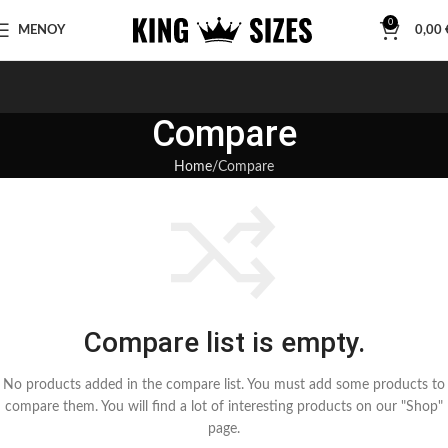
0
ΜΕΝΟΥ
0,00
Compare
Home
Compare
Compare list is empty.
No products added in the compare list. You must add some products to
compare them.
You will find a lot of interesting products on our "Shop"
page.