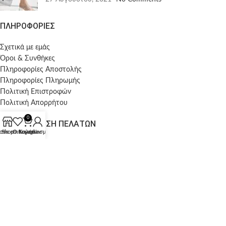
ΠΛΗΡΟΦΟΡΙΕΣ
Σχετικά με εμάς
Όροι & Συνθήκες
Πληροφορίες Αποστολής
Πληροφορίες Πληρωμής
Πολιτική Επιστροφών
Πολιτική Απορρήτου
0
ΕΞΥΠΗΡΕΤΗΣΗ ΠΕΛΑΤΩΝ
στα επιθυμητών
Shop
Ο λογαριασμός μου
Καλάθι
Ο λογαριασμός μου
Οι παραγγελίες μου
Wishlist
FOLLOW US