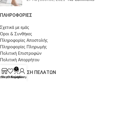
ΠΛΗΡΟΦΟΡΙΕΣ
Σχετικά με εμάς
Όροι & Συνθήκες
Πληροφορίες Αποστολής
Πληροφορίες Πληρωμής
Πολιτική Επιστροφών
Πολιτική Απορρήτου
0
ΕΞΥΠΗΡΕΤΗΣΗ ΠΕΛΑΤΩΝ
στα επιθυμητών
Shop
Ο λογαριασμός μου
Καλάθι
Ο λογαριασμός μου
Οι παραγγελίες μου
Wishlist
FOLLOW US