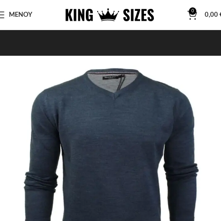
0
ΜΕΝΟΥ
0,00