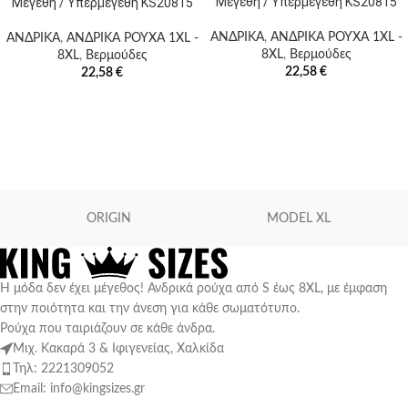
Μεγέθη / Υπερμεγέθη KS20815
Μεγέθη / Υπερμεγέθη KS20815
ΑΝΔΡΙΚΑ
,
ΑΝΔΡΙΚΑ ΡΟΥΧΑ 1XL -
ΑΝΔΡΙΚΑ
,
ΑΝΔΡΙΚΑ ΡΟΥΧΑ 1XL -
8XL
,
Βερμούδες
8XL
,
Βερμούδες
22,58
€
22,58
€
ORIGIN
MODEL XL
Η μόδα δεν έχει μέγεθος! Ανδρικά ρούχα από S έως 8XL, με έμφαση
στην ποιότητα και την άνεση για κάθε σωματότυπο.
Ρούχα που ταιριάζουν σε κάθε άνδρα.
Μιχ. Κακαρά 3 & Ιφιγενείας, Χαλκίδα
Τηλ: 2221309052
Email: info@kingsizes.gr