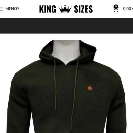
0
ΜΕΝΟΥ
0,00