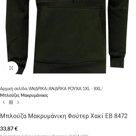
Click to enlarge
Αρχική σελίδα
ΑΝΔΡΙΚΑ
ΑΝΔΡΙΚΑ ΡΟΥΧΑ 1XL - 8XL
Μπλούζες Μακρυμάνικες
Μπλούζα Μακρυμάνικη Φούτερ Χακί EB 8472
33,87
€
Η χαμηλότερη τιμή των τελευταίων 30 ημερών:
33,87 €
(+0%)