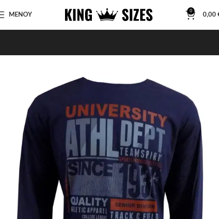
0
ΜΕΝΟΥ
0,00