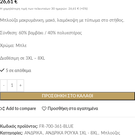
26,61
€
Η χαμηλότερη τιμή των τελευταίων 30 ημερών:
26,61 €
(+0%)
Μπλούζα μακρυμάνικη, μακό, λαιμόκοψη με τύπωμα στο στήθος.
Σύνθεση: 60% βαμβάκι / 40% πολυεστέρας
Χρώμα: Μπλε
Διαθέσιμη σε 3XL – 8XL
5 σε απόθεμα
ΠΡΟΣΘΉΚΗ ΣΤΟ ΚΑΛΆΘΙ
Add to compare
Προσθήκη στα αγαπημένα
Κωδικός προϊόντος:
FR-700-361-BLUE
Κατηγορίες:
ΑΝΔΡΙΚΑ
,
ΑΝΔΡΙΚΑ ΡΟΥΧΑ 1XL - 8XL
,
Μπλούζες