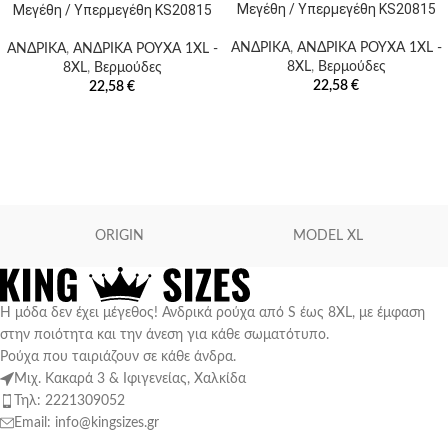
Μεγέθη / Υπερμεγέθη KS20815
Μεγέθη / Υπερμεγέθη KS20815
ΑΝΔΡΙΚΑ
,
ΑΝΔΡΙΚΑ ΡΟΥΧΑ 1XL -
ΑΝΔΡΙΚΑ
,
ΑΝΔΡΙΚΑ ΡΟΥΧΑ 1XL -
8XL
,
Βερμούδες
8XL
,
Βερμούδες
22,58
€
22,58
€
ORIGIN
MODEL XL
Η μόδα δεν έχει μέγεθος! Ανδρικά ρούχα από S έως 8XL, με έμφαση
στην ποιότητα και την άνεση για κάθε σωματότυπο.
Ρούχα που ταιριάζουν σε κάθε άνδρα.
Μιχ. Κακαρά 3 & Ιφιγενείας, Χαλκίδα
Τηλ: 2221309052
Email: info@kingsizes.gr