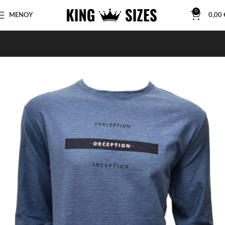
0
ΜΕΝΟΥ
0,00