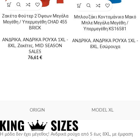
Ζακέτα Φούτερ 2 Όψεων Μεγάλα
Μπλουζάκι Κοντομάνικο Μακό
Μεγέθη / Υπερμεγέθη CHAD 455
Μπλε Μεγάλα Μεγέθη /
BRICK
Υπερμεγέθη KS16581
ΑΝΔΡΙΚΑ
,
ΑΝΔΡΙΚΑ ΡΟΥΧΑ 1XL -
ΑΝΔΡΙΚΑ
,
ΑΝΔΡΙΚΑ ΡΟΥΧΑ 1XL -
8XL
,
Ζακέτες
,
MID SEASON
8XL
,
Εσώρουχα
SALES
76,61
€
ORIGIN
MODEL XL
Η μόδα δεν έχει μέγεθος! Ανδρικά ρούχα από S έως 8XL, με έμφαση