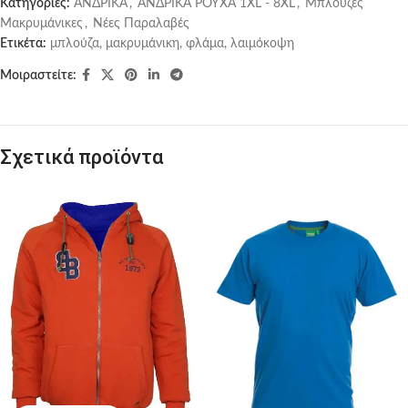
Κατηγορίες:
ΑΝΔΡΙΚΑ
,
ΑΝΔΡΙΚΑ ΡΟΥΧΑ 1XL - 8XL
,
Μπλούζες
Μακρυμάνικες
,
Νέες Παραλαβές
Ετικέτα:
μπλούζα, μακρυμάνικη, φλάμα, λαιμόκοψη
Μοιραστείτε:
Σχετικά προϊόντα