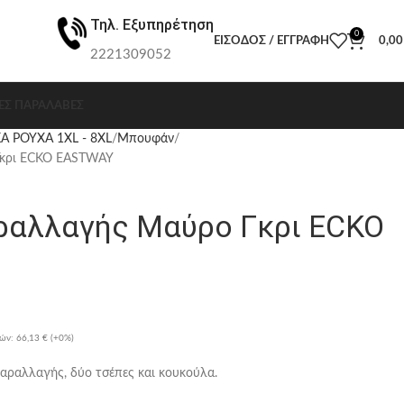
Τηλ. Εξυπηρέτηση
0
ΕΊΣΟΔΟΣ / ΕΓΓΡΑΦΉ
0,0
2221309052
ΕΣ ΠΑΡΑΛΑΒΈΣ
Α ΡΟΥΧΑ 1XL - 8XL
Μπουφάν
κρι ECKO EASTWAY
αλλαγής Μαύρο Γκρι ECKO
ρών:
66,13 €
(+0%)
ραλλαγής, δύο τσέπες και κουκούλα.