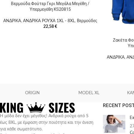
Βερμούδα Φούτερ Γκρι Μεγάλα Μεγέθη /
Υπερμεγέθη KS20815
ΑΝΔΡΙΚΑ
,
ΑΝΔΡΙΚΑ ΡΟΥΧΑ 1XL - 8XL
,
Βερμούδες
22,58
€
Ζακέτα Φο
Υπ
ΑΝΔΡΙΚΑ
,
ΑΝΔ
ORIGIN
MODEL XL
KA
RECENT POS
Η μόδα δεν έχει μέγεθος! Ανδρικά ρούχα από S
Ex
έως 8XL, με έμφαση στην ποιότητα και την άνεση
2
για κάθε σωματότυπο.
C