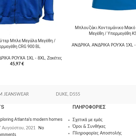
Μπλουζάκι Κοντομάνικο Μακό
Μεγέθη / Υπερμεγέθη K
ύτερ Μπλε Μεγάλα Μεγέθη /
ΑΝΔΡΙΚΑ
,
ΑΝΔΡΙΚΑ ΡΟΥΧΑ 1XL -
ερμεγέθη CRG 900 BL
ΡΙΚΑ ΡΟΥΧΑ 1XL - 8XL
,
Ζακέτες
45,97
€
M JEANSWEAR
DUKE, D555
TS
ΠΛΗΡΟΦΟΡΙΕΣ
ploring Atlanta’s modern homes
Σχετικά με εμάς
Όροι & Συνθήκες
7 Αυγούστου, 2021
No
Πληροφορίες Αποστολής
omments