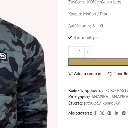
Σύνθεση: 100% πολυεστέρας
Χρώμα: Μαύρο / Γκρι
Διαθέσιμο σε S – XL
4 σε απόθεμα
Add to compare
Προσθή
Κωδικός προϊόντος:
ECKO-EAST
Κατηγορίες:
ΑΝΔΡΙΚΑ
,
ΑΝΔΡΙΚΑ
Ετικέτα:
μπουφάν, κουκούλα
Μοιραστείτε: