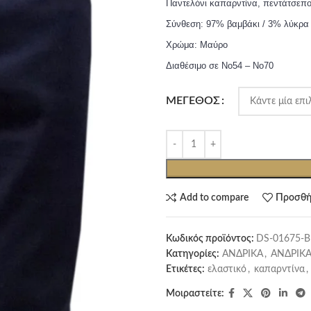
Παντελόνι καπαρντίνα, πεντάτσεπο
Σύνθεση: 97% βαμβάκι / 3% λύκρα
Χρώμα: Μαύρο
Διαθέσιμο σε Νο54 – Νο70
ΜΈΓΕΘΟΣ
Add to compare
Προσθή
Κωδικός προϊόντος:
DS-01675-
Κατηγορίες:
ΑΝΔΡΙΚΑ
,
ΑΝΔΡΙΚΑ
Ετικέτες:
ελαστικό
,
καπαρντίνα
,
Μοιραστείτε: