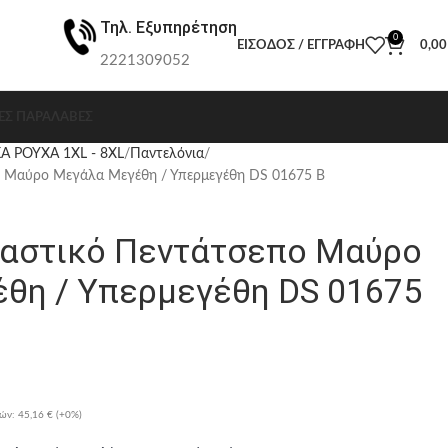
Τηλ. Εξυπηρέτηση
0
ΕΊΣΟΔΟΣ / ΕΓΓΡΑΦΉ
0,0
2221309052
ΕΣ ΠΑΡΑΛΑΒΈΣ
Α ΡΟΥΧΑ 1XL - 8XL
Παντελόνια
ο Μαύρο Μεγάλα Μεγέθη / Υπερμεγέθη DS 01675 B
λαστικό Πεντάτσεπο Μαύρο
θη / Υπερμεγέθη DS 01675
ρών:
45,16 €
(+0%)