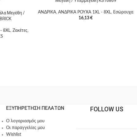
Μεγέθη / Υπερμεγέθη KS16869
ΑΝΔΡΙΚΑ
,
ΑΝΔΡΙΚΑ ΡΟΥΧΑ 1XL - 8XL
,
Εσώρουχα
λα Μεγέθη /
16,13
€
BRICK
- 8XL
,
Ζακέτες
,
ES
ΕΞΥΠΗΡΕΤΗΣΗ ΠΕΛΑΤΩΝ
FOLLOW US
Ο λογαριασμός μου
Οι παραγγελίες μου
Wishlist