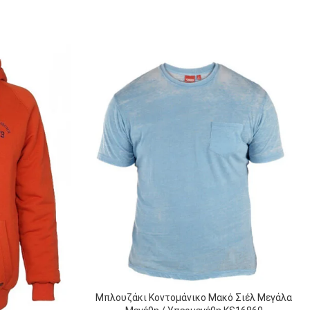
Μπλουζάκι Κοντομάνικο Μακό Σιέλ Μεγάλα