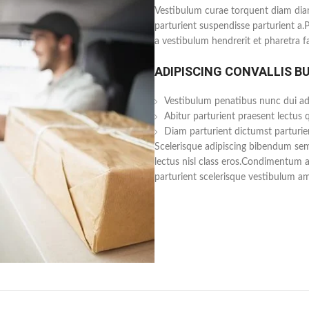
Vestibulum curae torquent diam dia
parturient suspendisse parturient a.
a vestibulum hendrerit et pharetra 
ADIPISCING CONVALLIS B
Vestibulum penatibus nunc dui adi
Abitur parturient praesent lectus
Diam parturient dictumst parturien
Scelerisque adipiscing bibendum sem 
lectus nisl class eros.Condimentum 
parturient scelerisque vestibulum ame