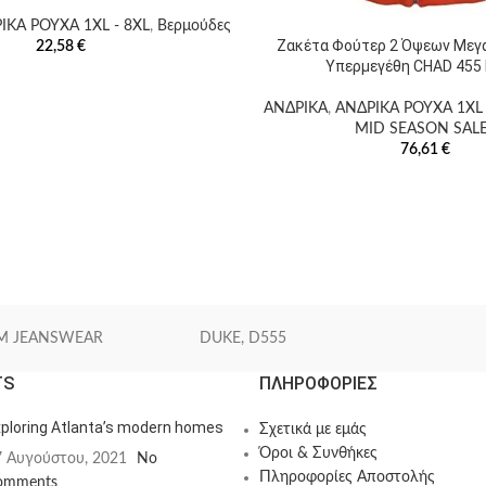
ΙΚΑ ΡΟΥΧΑ 1XL - 8XL
,
Βερμούδες
Ζακέτα Φούτερ 2 Όψεων Μεγά
22,58
€
Υπερμεγέθη CHAD 455 
ΑΝΔΡΙΚΑ
,
ΑΝΔΡΙΚΑ ΡΟΥΧΑ 1XL 
MID SEASON SAL
76,61
€
M JEANSWEAR
DUKE, D555
TS
ΠΛΗΡΟΦΟΡΙΕΣ
ploring Atlanta’s modern homes
Σχετικά με εμάς
Όροι & Συνθήκες
7 Αυγούστου, 2021
No
Πληροφορίες Αποστολής
omments