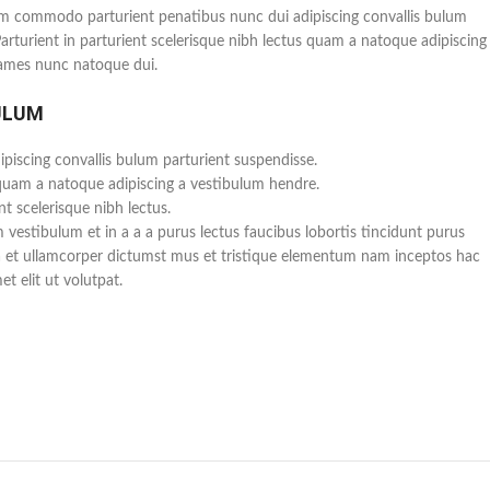
m commodo parturient penatibus nunc dui adipiscing convallis bulum
Parturient in parturient scelerisque nibh lectus quam a natoque adipiscing
fames nunc natoque dui.
ULUM
piscing convallis bulum parturient suspendisse.
 quam a natoque adipiscing a vestibulum hendre.
t scelerisque nibh lectus.
vestibulum et in a a a purus lectus faucibus lobortis tincidunt purus
a et ullamcorper dictumst mus et tristique elementum nam inceptos hac
t elit ut volutpat.