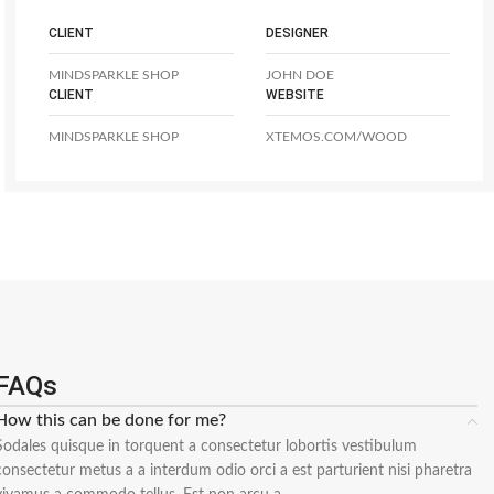
CLIENT
DESIGNER
MINDSPARKLE SHOP
JOHN DOE
CLIENT
WEBSITE
MINDSPARKLE SHOP
XTEMOS.COM/WOOD
FAQs
How this can be done for me?
Sodales quisque in torquent a consectetur lobortis vestibulum
consectetur metus a a interdum odio orci a est parturient nisi pharetra