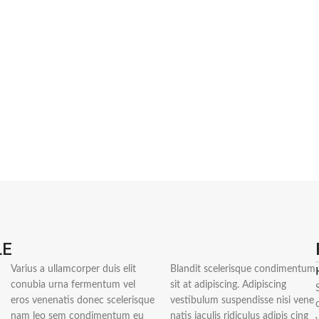
LE
Varius a ullamcorper duis elit
Blandit scelerisque condimentum
conubia urna fermentum vel
sit at adipiscing. Adipiscing
eros venenatis donec scelerisque
vestibulum suspendisse nisi vene
nam leo sem condimentum eu
natis iaculis ridiculus adipis cing