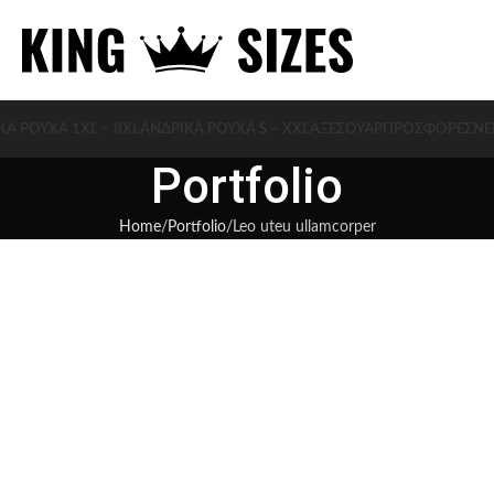
ΚΑ ΡΟΥΧΑ 1XL – 8XL
ΑΝΔΡΙΚΑ ΡΟΥΧΑ S – XXL
ΑΞΕΣΟΥΆΡ
ΠΡΟΣΦΟΡΈΣ
ΝΈ
Portfolio
Home
Portfolio
Leo uteu ullamcorper