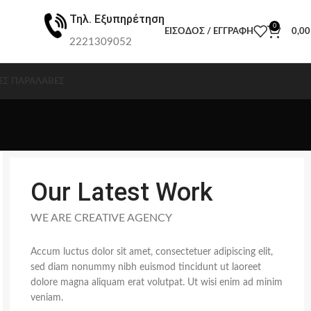
Τηλ. Εξυπηρέτηση
0
ΕΊΣΟΔΟΣ / ΕΓΓΡΑΦΉ
0,0
2221309052
ΕΣ ΠΑΡΑΛΑΒΈΣ
Our Latest Work
WE ARE CREATIVE AGENCY
Accum luctus dolor sit amet, consectetuer adipiscing elit,
sed diam nonummy nibh euismod tincidunt ut laoreet
dolore magna aliquam erat volutpat. Ut wisi enim ad minim
veniam.