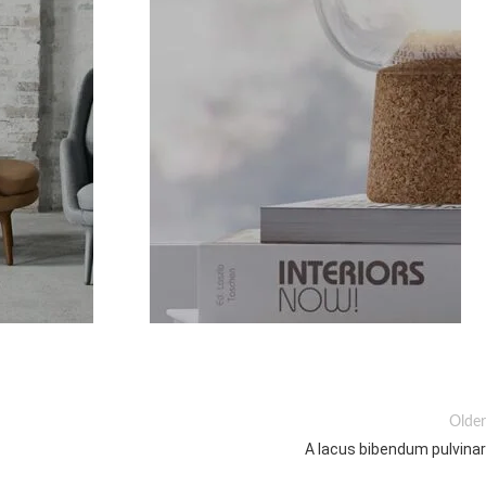
Older
A lacus bibendum pulvinar