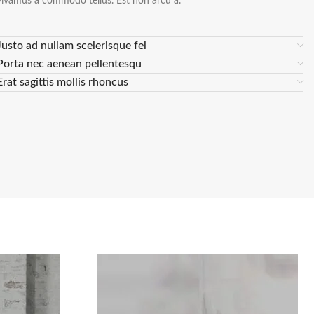
vivamus a commodo tellus. Est non arcu a.
Justo ad nullam scelerisque fel
Porta nec aenean pellentesqu
Erat sagittis mollis rhoncus