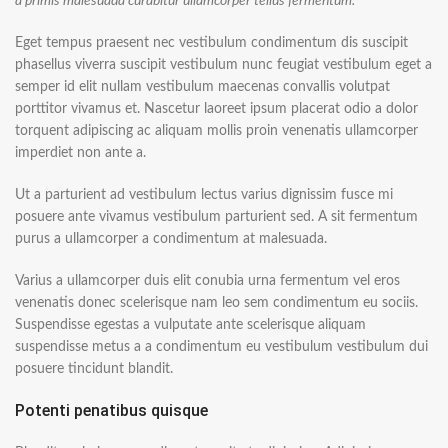
a primis malesuada curabitur ullamcorper tellus fermentum.
Eget tempus praesent nec vestibulum condimentum dis suscipit
phasellus viverra suscipit vestibulum nunc feugiat vestibulum eget a
semper id elit nullam vestibulum maecenas convallis volutpat
porttitor vivamus et. Nascetur laoreet ipsum placerat odio a dolor
torquent adipiscing ac aliquam mollis proin venenatis ullamcorper
imperdiet non ante a.
Ut a parturient ad vestibulum lectus varius dignissim fusce mi
posuere ante vivamus vestibulum parturient sed. A sit fermentum
purus a ullamcorper a condimentum at malesuada.
Varius a ullamcorper duis elit conubia urna fermentum vel eros
venenatis donec scelerisque nam leo sem condimentum eu sociis.
Suspendisse egestas a vulputate ante scelerisque aliquam
suspendisse metus a a condimentum eu vestibulum vestibulum dui
posuere tincidunt blandit.
Potenti penatibus quisque