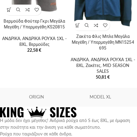
Βερμούδα Φούτερ Γκρι Μεγάλα
Μεγέθη / Υπερμεγέθη KS20815
Ζακέτα Φλις Μπλε Μεγάλα
ΑΝΔΡΙΚΑ
,
ΑΝΔΡΙΚΑ ΡΟΥΧΑ 1XL -
Μεγέθη / Υπερμεγέθη MN15254
8XL
,
Βερμούδες
695
22,58
€
ΑΝΔΡΙΚΑ
,
ΑΝΔΡΙΚΑ ΡΟΥΧΑ 1XL -
8XL
,
Ζακέτες
,
MID SEASON
SALES
50,81
€
ORIGIN
MODEL XL
Η μόδα δεν έχει μέγεθος! Ανδρικά ρούχα από S έως 8XL, με έμφαση
στην ποιότητα και την άνεση για κάθε σωματότυπο.
Ρούχα που ταιριάζουν σε κάθε άνδρα.