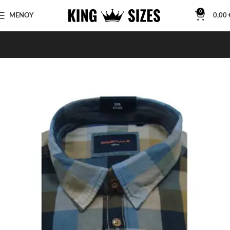
0
ΜΕΝΟΥ
0,00