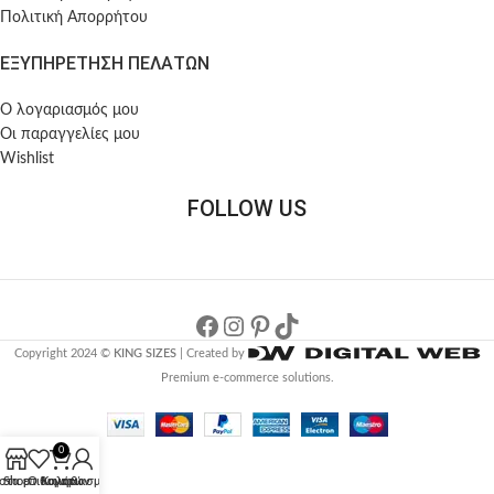
Πολιτική Απορρήτου
ΕΞΥΠΗΡΕΤΗΣΗ ΠΕΛΑΤΩΝ
Ο λογαριασμός μου
Οι παραγγελίες μου
Wishlist
FOLLOW US
Copyright 2024 ©
KING SIZES
| Created by
Premium e-commerce solutions.
0
στα επιθυμητών
Shop
Ο λογαριασμός μου
Καλάθι