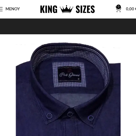
0
ΜΕΝΟΥ
0,00