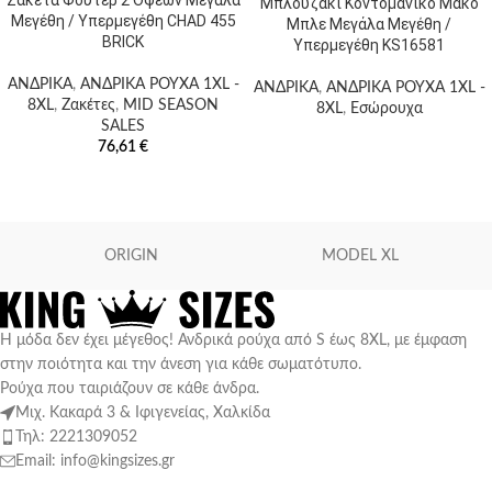
Μπλουζάκι Κοντομάνικο Μακό
Μεγέθη / Υπερμεγέθη CHAD 455
Μπλε Μεγάλα Μεγέθη /
BRICK
Υπερμεγέθη KS16581
ΑΝΔΡΙΚΑ
,
ΑΝΔΡΙΚΑ ΡΟΥΧΑ 1XL -
ΑΝΔΡΙΚΑ
,
ΑΝΔΡΙΚΑ ΡΟΥΧΑ 1XL -
8XL
,
Ζακέτες
,
MID SEASON
8XL
,
Εσώρουχα
SALES
76,61
€
ORIGIN
MODEL XL
Η μόδα δεν έχει μέγεθος! Ανδρικά ρούχα από S έως 8XL, με έμφαση
στην ποιότητα και την άνεση για κάθε σωματότυπο.
Ρούχα που ταιριάζουν σε κάθε άνδρα.
Μιχ. Κακαρά 3 & Ιφιγενείας, Χαλκίδα
Τηλ: 2221309052
Email: info@kingsizes.gr