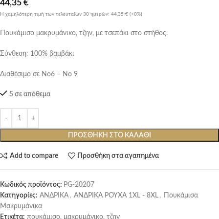
44,35
€
Η χαμηλότερη τιμή των τελευταίων 30 ημερών:
44,35 €
(+0%)
Πουκάμισο μακρυμάνικο, τζην, με τσεπάκι στο στήθος.
Σύνθεση: 100% βαμβάκι
Διαθέσιμο σε Νο6 – Νο 9
5 σε απόθεμα
ΠΡΟΣΘΉΚΗ ΣΤΟ ΚΑΛΆΘΙ
Add to compare
Προσθήκη στα αγαπημένα
Κωδικός προϊόντος:
PG-20207
Κατηγορίες:
ΑΝΔΡΙΚΑ
,
ΑΝΔΡΙΚΑ ΡΟΥΧΑ 1XL - 8XL
,
Πουκάμισα
Μακρυμάνικα
Ετικέτα:
πουκάμισο, μακρυμάνικο, τζην