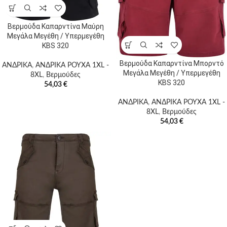
Κατηγορίες
Βερμούδα Καπαρντίνα Μαύρη
προϊόντων
Μεγάλα Μεγέθη / Υπερμεγέθη
KBS 320
Βερμούδα Καπαρντίνα Μπορντό
ΑΝΔΡΙΚΑ
,
ΑΝΔΡΙΚΑ ΡΟΥΧΑ 1XL -
Μεγάλα Μεγέθη / Υπερμεγέθη
8XL
,
Βερμούδες
Ετικέτες
KBS 320
54,03
€
προϊόντος
ΑΝΔΡΙΚΑ
,
ΑΝΔΡΙΚΑ ΡΟΥΧΑ 1XL -
8XL
,
Βερμούδες
54,03
€
Προϊόν Χρώμα