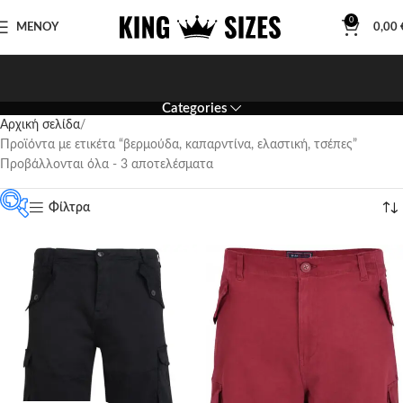
0
ΜΕΝΟΥ
0,00
Categories
Αρχική σελίδα
Προϊόντα με ετικέτα “βερμούδα, καπαρντίνα, ελαστική, τσέπες”
Προβάλλονται όλα - 3 αποτελέσματα
Φίλτρα
Featured products
In stock
On sale