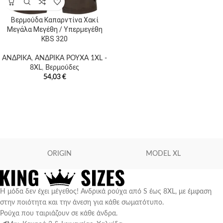
Βερμούδα Καπαρντίνα Χακί
Μεγάλα Μεγέθη / Υπερμεγέθη
KBS 320
Προϊόν Size
ΑΝΔΡΙΚΑ
,
ΑΝΔΡΙΚΑ ΡΟΥΧΑ 1XL -
8XL
,
Βερμούδες
L
M
54,03
€
S
XS
ORIGIN
MODEL XL
Η μόδα δεν έχει μέγεθος! Ανδρικά ρούχα από S έως 8XL, με έμφαση
στην ποιότητα και την άνεση για κάθε σωματότυπο.
Ρούχα που ταιριάζουν σε κάθε άνδρα.