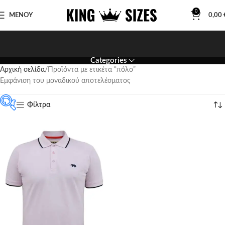
0
ΜΕΝΟΥ
0,00
Categories
Αρχική σελίδα
Προϊόντα με ετικέτα “πόλο”
Εμφάνιση του μοναδικού αποτελέσματος
Φίλτρα
Featured products
In stock
On sale
Κατηγορίες