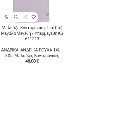
προϊόντων
Μπλούζα Κοντομάνικη Πικέ Ροζ
Ετικέτες
Μεγάλα Μεγέθη / Υπερμεγέθη KS
προϊόντος
611313
ΑΝΔΡΙΚΑ
,
ΑΝΔΡΙΚΑ ΡΟΥΧΑ 1XL -
8XL
,
Μπλούζες Κοντομάνικες
Προϊόν Χρώμα
48,00
€