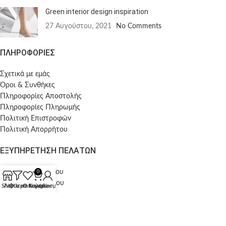
Green interior design inspiration
27 Αυγούστου, 2021
No Comments
ΠΛΗΡΟΦΟΡΙΕΣ
Σχετικά με εμάς
Όροι & Συνθήκες
Πληροφορίες Αποστολής
Πληροφορίες Πληρωμής
Πολιτική Επιστροφών
Πολιτική Απορρήτου
ΕΞΥΠΗΡΕΤΗΣΗ ΠΕΛΑΤΩΝ
Ο λογαριασμός μου
0
Οι παραγγελίες μου
Shop
Λίστα επιθυμητών
Φίλτρα
Ο λογαριασμός μου
Καλάθι
Wishlist
FOLLOW US