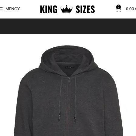
0
ΜΕΝΟΥ
0,00