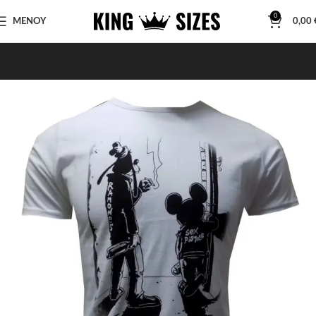
0
ΜΕΝΟΥ
0,00