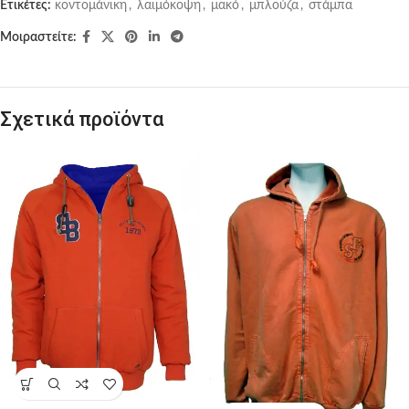
Ετικέτες:
κοντομάνικη
,
λαιμόκοψη
,
μακό
,
μπλούζα
,
στάμπα
Μοιραστείτε:
Σχετικά προϊόντα