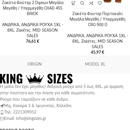
Ζακέτα Φούτερ 2 Όψεων Μεγάλα
Μεγέθη / Υπερμεγέθη CHAD 455
Ζακέτα Φουτερ Πορτοκαλί
BRICK
Μεγάλα Μεγέθη / Υπερμεγέθη
CRG 900 O
ΑΝΔΡΙΚΑ
,
ΑΝΔΡΙΚΑ ΡΟΥΧΑ 1XL -
8XL
,
Ζακέτες
,
MID SEASON
ΑΝΔΡΙΚΑ
,
ΑΝΔΡΙΚΑ ΡΟΥΧΑ 1XL -
SALES
8XL
,
Ζακέτες
,
MID SEASON
76,61
€
SALES
45,97
€
ORIGIN
MODEL XL
Η μόδα δεν έχει μέγεθος! Ανδρικά ρούχα από S έως 8XL, με έμφαση
στην ποιότητα και την άνεση για κάθε σωματότυπο.
Ρούχα που ταιριάζουν σε κάθε άνδρα.
Μιχ. Κακαρά 3 & Ιφιγενείας, Χαλκίδα
Τηλ: 2221309052
Email: info@kingsizes.gr