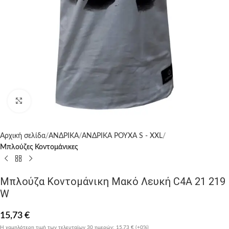
Click to enlarge
Αρχική σελίδα
ΑΝΔΡΙΚΑ
ΑΝΔΡΙΚΑ ΡΟΥΧΑ S - XXL
Μπλούζες Κοντομάνικες
Μπλούζα Κοντομάνικη Μακό Λευκή C4A 21 219
W
15,73
€
Η χαμηλότερη τιμή των τελευταίων 30 ημερών:
15,73 €
(+0%)