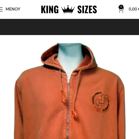
0
ΜΕΝΟΥ
0,00