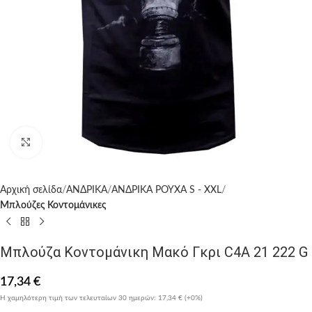
Click to enlarge
Αρχική σελίδα
ΑΝΔΡΙΚΑ
ΑΝΔΡΙΚΑ ΡΟΥΧΑ S - XXL
Μπλούζες Κοντομάνικες
Μπλούζα Κοντομάνικη Μακό Γκρι C4A 21 222 G
17,34
€
Η χαμηλότερη τιμή των τελευταίων 30 ημερών:
17,34 €
(+0%)