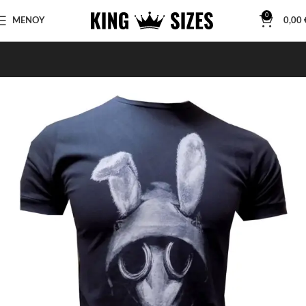
0
ΜΕΝΟΥ
0,00