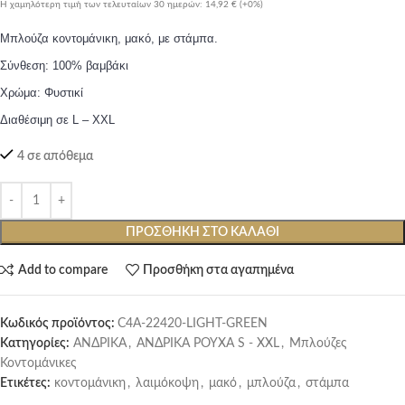
Η χαμηλότερη τιμή των τελευταίων 30 ημερών:
14,92 €
(+0%)
Μπλούζα κοντομάνικη, μακό, με στάμπα.
Σύνθεση: 100% βαμβάκι
Χρώμα: Φυστικί
Διαθέσιμη σε L – XXL
4 σε απόθεμα
ΠΡΟΣΘΉΚΗ ΣΤΟ ΚΑΛΆΘΙ
Add to compare
Προσθήκη στα αγαπημένα
Κωδικός προϊόντος:
C4A-22420-LIGHT-GREEN
Κατηγορίες:
ΑΝΔΡΙΚΑ
,
ΑΝΔΡΙΚΑ ΡΟΥΧΑ S - XXL
,
Μπλούζες
Κοντομάνικες
Ετικέτες:
κοντομάνικη
,
λαιμόκοψη
,
μακό
,
μπλούζα
,
στάμπα