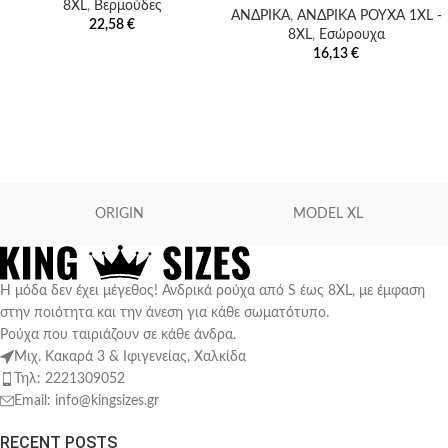
8XL
,
Βερμούδες
ΑΝΔΡΙΚΑ
,
ΑΝΔΡΙΚΑ ΡΟΥΧΑ 1XL -
22,58
€
8XL
,
Εσώρουχα
16,13
€
ORIGIN
MODEL XL
Η μόδα δεν έχει μέγεθος! Ανδρικά ρούχα από S έως 8XL, με έμφαση
στην ποιότητα και την άνεση για κάθε σωματότυπο.
Ρούχα που ταιριάζουν σε κάθε άνδρα.
Μιχ. Κακαρά 3 & Ιφιγενείας, Χαλκίδα
Τηλ: 2221309052
Email: info@kingsizes.gr
RECENT POSTS