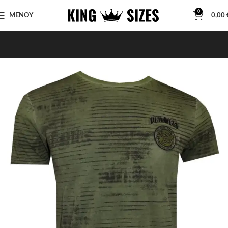
0
ΜΕΝΟΥ
0,00