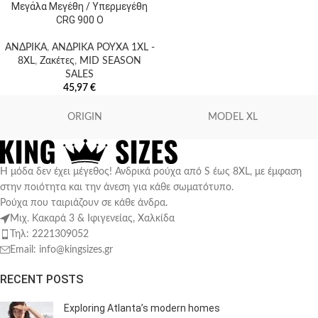
Μεγάλα Μεγέθη / Υπερμεγέθη
CRG 900 O
ΑΝΔΡΙΚΑ
,
ΑΝΔΡΙΚΑ ΡΟΥΧΑ 1XL -
8XL
,
Ζακέτες
,
MID SEASON
SALES
45,97
€
ORIGIN
MODEL XL
Η μόδα δεν έχει μέγεθος! Ανδρικά ρούχα από S έως 8XL, με έμφαση
στην ποιότητα και την άνεση για κάθε σωματότυπο.
Ρούχα που ταιριάζουν σε κάθε άνδρα.
Μιχ. Κακαρά 3 & Ιφιγενείας, Χαλκίδα
Τηλ: 2221309052
Email: info@kingsizes.gr
RECENT POSTS
Exploring Atlanta’s modern homes