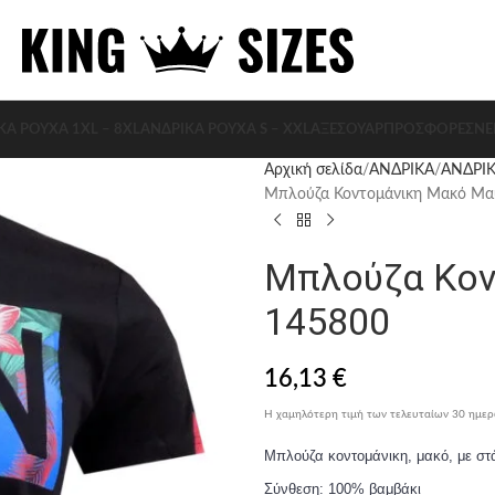
ΚΑ ΡΟΥΧΑ 1XL – 8XL
ΑΝΔΡΙΚΑ ΡΟΥΧΑ S – XXL
ΑΞΕΣΟΥΆΡ
ΠΡΟΣΦΟΡΈΣ
ΝΈ
Αρχική σελίδα
ΑΝΔΡΙΚΑ
ΑΝΔΡΙΚ
Μπλούζα Κοντομάνικη Μακό Μα
Μπλούζα Κον
145800
16,13
€
Η χαμηλότερη τιμή των τελευταίων 30 ημε
Μπλούζα κοντομάνικη, μακό, με στ
Σύνθεση: 100% βαμβάκι