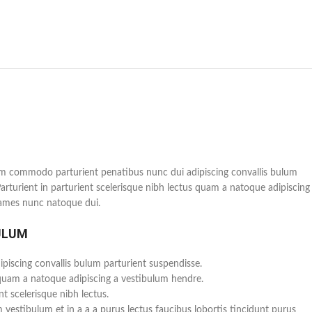
m commodo parturient penatibus nunc dui adipiscing convallis bulum
Parturient in parturient scelerisque nibh lectus quam a natoque adipiscing
fames nunc natoque dui.
ULUM
piscing convallis bulum parturient suspendisse.
 quam a natoque adipiscing a vestibulum hendre.
t scelerisque nibh lectus.
vestibulum et in a a a purus lectus faucibus lobortis tincidunt purus