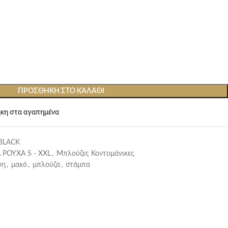
ΠΡΟΣΘΉΚΗ ΣΤΟ ΚΑΛΆΘΙ
κη στα αγαπημένα
BLACK
 ΡΟΥΧΑ S - XXL
,
Μπλούζες Κοντομάνικες
ψη
,
μακό
,
μπλούζα
,
στάμπα