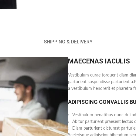
SHIPPING & DELIVERY
MAECENAS IACULIS
Vestibulum curae torquent diam dia
parturient suspendisse parturient a.
a vestibulum hendrerit et pharetra 
ADIPISCING CONVALLIS B
Vestibulum penatibus nunc dui adi
Abitur parturient praesent lectus
Diam parturient dictumst parturien
Scelerisque adipiscing bibendum sem 