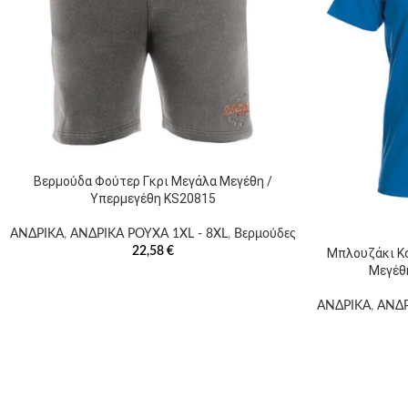
Βερμούδα Φούτερ Γκρι Μεγάλα Μεγέθη /
Υπερμεγέθη KS20815
ΑΝΔΡΙΚΑ
,
ΑΝΔΡΙΚΑ ΡΟΥΧΑ 1XL - 8XL
,
Βερμούδες
22,58
€
Μπλουζάκι Κ
Μεγέθ
ΑΝΔΡΙΚΑ
,
ΑΝΔΡ