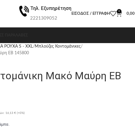
Τηλ. Εξυπηρέτηση
0
ΕΊΣΟΔΟΣ / ΕΓΓΡΑΦΉ
0,0
2221309052
ΕΣ ΠΑΡΑΛΑΒΈΣ
Α ΡΟΥΧΑ S - XXL
Μπλούζες Κοντομάνικες
ύρη EB 145800
τομάνικη Μακό Μαύρη EB
ρών:
16,13 €
(+0%)
άμπα.