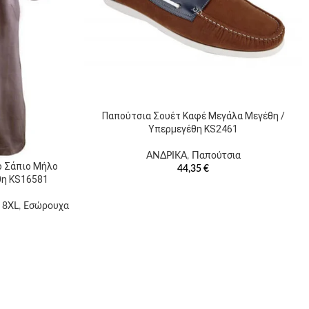
Παπούτσια Σουέτ Καφέ Μεγάλα Μεγέθη /
Υπερμεγέθη KS2461
ΑΝΔΡΙΚΑ
,
Παπούτσια
ό Σάπιο Μήλο
44,35
€
θη KS16581
 8XL
,
Εσώρουχα