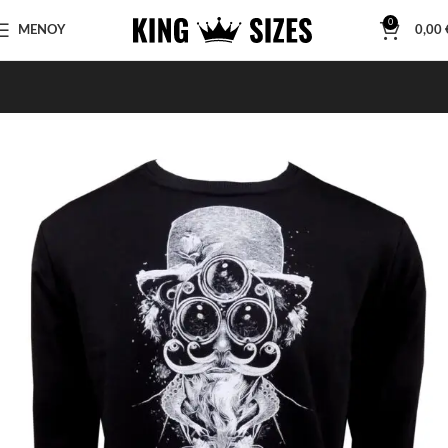
0
ΜΕΝΟΥ
0,00