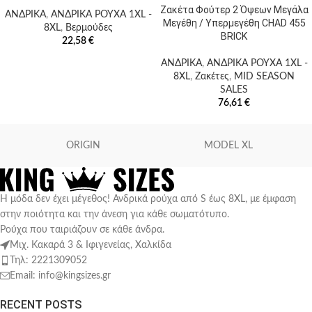
Ζακέτα Φούτερ 2 Όψεων Μεγάλα
ΑΝΔΡΙΚΑ
,
ΑΝΔΡΙΚΑ ΡΟΥΧΑ 1XL -
Μεγέθη / Υπερμεγέθη CHAD 455
8XL
,
Βερμούδες
BRICK
22,58
€
ΑΝΔΡΙΚΑ
,
ΑΝΔΡΙΚΑ ΡΟΥΧΑ 1XL -
8XL
,
Ζακέτες
,
MID SEASON
SALES
76,61
€
ORIGIN
MODEL XL
Η μόδα δεν έχει μέγεθος! Ανδρικά ρούχα από S έως 8XL, με έμφαση
στην ποιότητα και την άνεση για κάθε σωματότυπο.
Ρούχα που ταιριάζουν σε κάθε άνδρα.
Μιχ. Κακαρά 3 & Ιφιγενείας, Χαλκίδα
Τηλ: 2221309052
Email: info@kingsizes.gr
RECENT POSTS