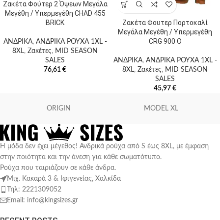
Ζακέτα Φούτερ 2 Όψεων Μεγάλα
Μεγέθη / Υπερμεγέθη CHAD 455
Ζακέτα Φουτερ Πορτοκαλί
BRICK
Μεγάλα Μεγέθη / Υπερμεγέθη
CRG 900 O
ΑΝΔΡΙΚΑ
,
ΑΝΔΡΙΚΑ ΡΟΥΧΑ 1XL -
8XL
,
Ζακέτες
,
MID SEASON
ΑΝΔΡΙΚΑ
,
ΑΝΔΡΙΚΑ ΡΟΥΧΑ 1XL -
SALES
8XL
,
Ζακέτες
,
MID SEASON
76,61
€
SALES
45,97
€
ORIGIN
MODEL XL
Η μόδα δεν έχει μέγεθος! Ανδρικά ρούχα από S έως 8XL, με έμφαση
στην ποιότητα και την άνεση για κάθε σωματότυπο.
Ρούχα που ταιριάζουν σε κάθε άνδρα.
Μιχ. Κακαρά 3 & Ιφιγενείας, Χαλκίδα
Τηλ: 2221309052
Email: info@kingsizes.gr