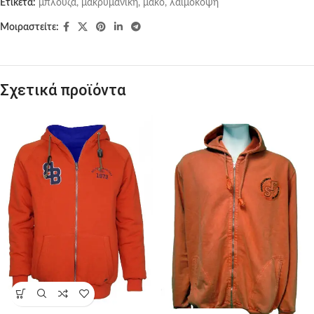
Ετικέτα:
μπλούζα, μακρυμάνικη, μακό, λαιμόκοψη
Μοιραστείτε:
Σχετικά προϊόντα