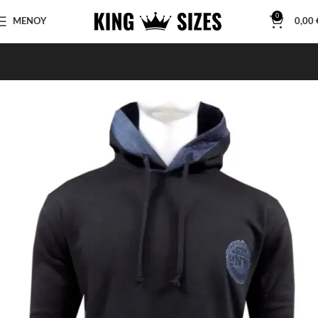
0
ΜΕΝΟΥ
0,00