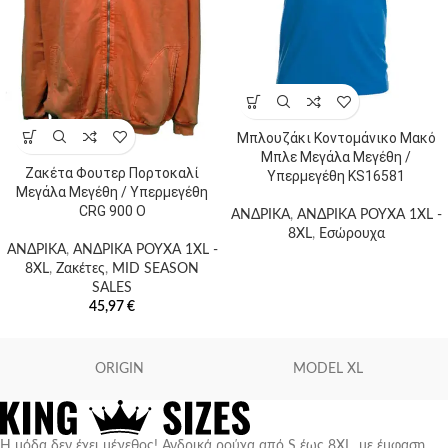
Μπλουζάκι Κοντομάνικο Μακό
Μπλε Μεγάλα Μεγέθη /
Ζακέτα Φουτερ Πορτοκαλί
Υπερμεγέθη KS16581
Μεγάλα Μεγέθη / Υπερμεγέθη
CRG 900 O
ΑΝΔΡΙΚΑ
,
ΑΝΔΡΙΚΑ ΡΟΥΧΑ 1XL -
8XL
,
Εσώρουχα
ΑΝΔΡΙΚΑ
,
ΑΝΔΡΙΚΑ ΡΟΥΧΑ 1XL -
8XL
,
Ζακέτες
,
MID SEASON
SALES
45,97
€
ORIGIN
MODEL XL
Η μόδα δεν έχει μέγεθος! Ανδρικά ρούχα από S έως 8XL, με έμφαση