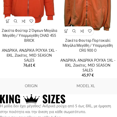
Ζακέτα Φούτερ 2 Όψεων Μεγάλα
Μεγέθη / Υπερμεγέθη CHAD 455
Ζακέτα Φουτερ Πορτοκαλί
BRICK
Μεγάλα Μεγέθη / Υπερμεγέθη
CRG 900 O
ΑΝΔΡΙΚΑ
,
ΑΝΔΡΙΚΑ ΡΟΥΧΑ 1XL -
8XL
,
Ζακέτες
,
MID SEASON
ΑΝΔΡΙΚΑ
,
ΑΝΔΡΙΚΑ ΡΟΥΧΑ 1XL -
SALES
8XL
,
Ζακέτες
,
MID SEASON
76,61
€
SALES
45,97
€
ORIGIN
MODEL XL
Η μόδα δεν έχει μέγεθος! Ανδρικά ρούχα από S έως 8XL, με έμφαση
στην ποιότητα και την άνεση για κάθε σωματότυπο.