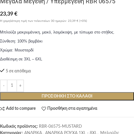
Μεγάλα Μεγέθη / Υπερμεγέθη RBR 06575
23,39
€
Η χαμηλότερη τιμή των τελευταίων 30 ημερών:
23,39 €
(+0%)
Μπλούζα μακρυμάνικη, μακό, λαιμόκοψη, με τύπωμα στο στήθος.
Σύνθεση: 100% βαμβάκι
Χρώμα: Μουσταρδί
Διαθέσιμη σε 3XL – 6XL
5 σε απόθεμα
ΠΡΟΣΘΉΚΗ ΣΤΟ ΚΑΛΆΘΙ
Add to compare
Προσθήκη στα αγαπημένα
Κωδικός προϊόντος:
RBR-06575-MUSTARD
Κατηγορίες:
ΑΝΔΡΙΚΑ
,
ΑΝΔΡΙΚΑ ΡΟΥΧΑ 1XL - 8XL
,
Μπλούζες