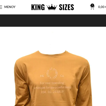
0
ΜΕΝΟΥ
0,00