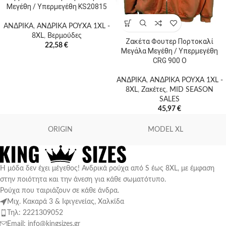
Μεγέθη / Υπερμεγέθη KS20815
ΑΝΔΡΙΚΑ
,
ΑΝΔΡΙΚΑ ΡΟΥΧΑ 1XL -
8XL
,
Βερμούδες
Ζακέτα Φουτερ Πορτοκαλί
22,58
€
Μεγάλα Μεγέθη / Υπερμεγέθη
CRG 900 O
ΑΝΔΡΙΚΑ
,
ΑΝΔΡΙΚΑ ΡΟΥΧΑ 1XL -
8XL
,
Ζακέτες
,
MID SEASON
SALES
45,97
€
ORIGIN
MODEL XL
Η μόδα δεν έχει μέγεθος! Ανδρικά ρούχα από S έως 8XL, με έμφαση
στην ποιότητα και την άνεση για κάθε σωματότυπο.
Ρούχα που ταιριάζουν σε κάθε άνδρα.
Μιχ. Κακαρά 3 & Ιφιγενείας, Χαλκίδα
Τηλ: 2221309052
Email: info@kingsizes.gr