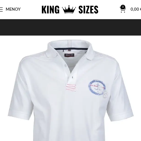
0
ΜΕΝΟΥ
0,00