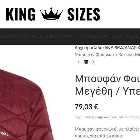
ΚΑ ΡΟΥΧΑ 1XL – 8XL
ΑΝΔΡΙΚΑ ΡΟΥΧΑ S – XXL
ΑΞΕΣΟΥΆΡ
ΠΡΟΣΦΟΡΈΣ
ΝΈ
Αρχική σελίδα
ΑΝΔΡΙΚΑ
ΑΝΔΡΙΚ
Μπουφάν Φουσκωτό Κόκκινο Με
Μπουφάν Φου
Μεγέθη / Υπ
79,03
€
Η χαμηλότερη τιμή των τελευταίων 30 ημε
Μπουφάν φουσκωτό, με πλαϊνές 
προστασία από το κρύο.