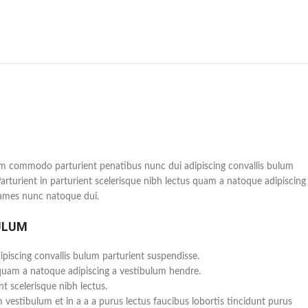
m commodo parturient penatibus nunc dui adipiscing convallis bulum
Parturient in parturient scelerisque nibh lectus quam a natoque adipiscing
fames nunc natoque dui.
ULUM
piscing convallis bulum parturient suspendisse.
 quam a natoque adipiscing a vestibulum hendre.
t scelerisque nibh lectus.
vestibulum et in a a a purus lectus faucibus lobortis tincidunt purus