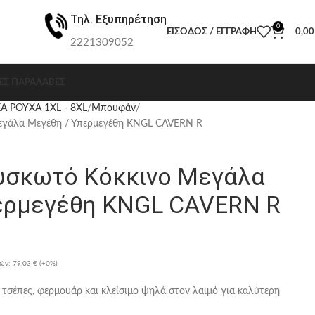
Τηλ. Εξυπηρέτηση
0
ΕΊΣΟΔΟΣ / ΕΓΓΡΑΦΉ
0,0
2221309052
ΕΣ ΠΑΡΑΛΑΒΈΣ
Α ΡΟΥΧΑ 1XL - 8XL
Μπουφάν
γάλα Μεγέθη / Υπερμεγέθη KNGL CAVERN R
σκωτό Κόκκινο Μεγάλα
ερμεγέθη KNGL CAVERN R
ρών:
79,03 €
(+0%)
τσέπες, φερμουάρ και κλείσιμο ψηλά στον λαιμό για καλύτερη