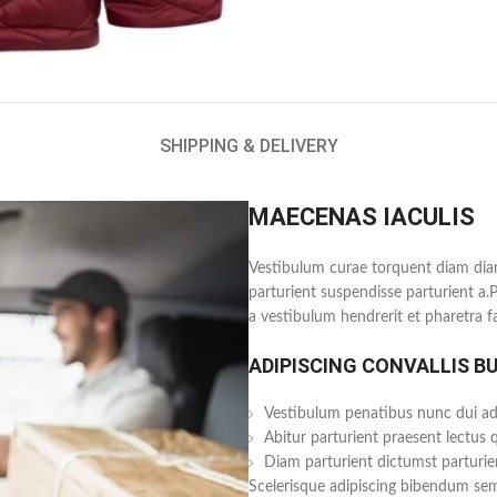
SHIPPING & DELIVERY
MAECENAS IACULIS
Vestibulum curae torquent diam dia
parturient suspendisse parturient a.
a vestibulum hendrerit et pharetra 
ADIPISCING CONVALLIS B
Vestibulum penatibus nunc dui adi
Abitur parturient praesent lectus
Diam parturient dictumst parturien
Scelerisque adipiscing bibendum sem 