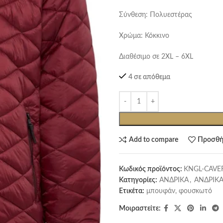
Σύνθεση: Πολυεστέρας
Χρώμα: Κόκκινο
Διαθέσιμο σε 2XL – 6XL
4 σε απόθεμα
Add to compare
Προσθή
Κωδικός προϊόντος:
KNGL-CAVE
Κατηγορίες:
ΑΝΔΡΙΚΑ
,
ΑΝΔΡΙΚΑ
Ετικέτα:
μπουφάν, φουσκωτό
Μοιραστείτε: