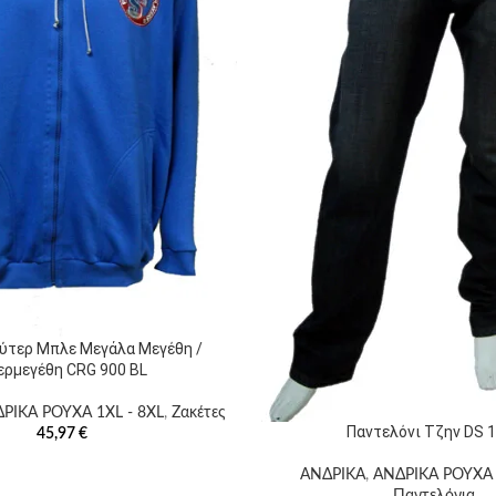
ύτερ Μπλε Μεγάλα Μεγέθη /
ερμεγέθη CRG 900 BL
ΡΙΚΑ ΡΟΥΧΑ 1XL - 8XL
,
Ζακέτες
Παντελόνι Τζην DS 
45,97
€
ΑΝΔΡΙΚΑ
,
ΑΝΔΡΙΚΑ ΡΟΥΧΑ 
Παντελόνια