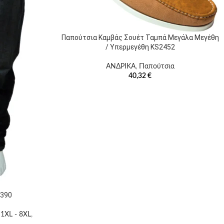
Παπούτσια Καμβάς Σουέτ Ταμπά Μεγάλα Μεγέθη
/ Υπερμεγέθη KS2452
ΑΝΔΡΙΚΑ
,
Παπούτσια
40,32
€
1390
1XL - 8XL
,