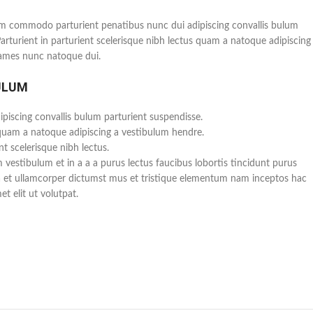
m commodo parturient penatibus nunc dui adipiscing convallis bulum
Parturient in parturient scelerisque nibh lectus quam a natoque adipiscing
fames nunc natoque dui.
ULUM
piscing convallis bulum parturient suspendisse.
 quam a natoque adipiscing a vestibulum hendre.
t scelerisque nibh lectus.
vestibulum et in a a a purus lectus faucibus lobortis tincidunt purus
a et ullamcorper dictumst mus et tristique elementum nam inceptos hac
t elit ut volutpat.