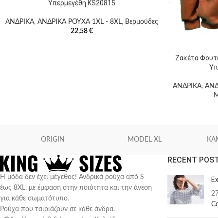
Υπερμεγέθη KS20815
ΑΝΔΡΙΚΑ
,
ΑΝΔΡΙΚΑ ΡΟΥΧΑ 1XL - 8XL
,
Βερμούδες
22,58
€
Ζακέτα Φουτ
Υπ
ΑΝΔΡΙΚΑ
,
ΑΝΔ
M
ORIGIN
MODEL XL
KA
RECENT POS
Η μόδα δεν έχει μέγεθος! Ανδρικά ρούχα από S
Ex
έως 8XL, με έμφαση στην ποιότητα και την άνεση
2
για κάθε σωματότυπο.
C
Ρούχα που ταιριάζουν σε κάθε άνδρα.