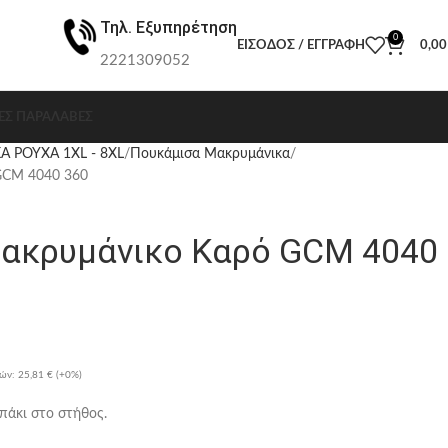
Τηλ. Εξυπηρέτηση
0
ΕΊΣΟΔΟΣ / ΕΓΓΡΑΦΉ
0,0
2221309052
ΕΣ ΠΑΡΑΛΑΒΈΣ
Α ΡΟΥΧΑ 1XL - 8XL
Πουκάμισα Μακρυμάνικα
GCM 4040 360
ακρυμάνικο Καρό GCM 4040
ρών:
25,81 €
(+0%)
πάκι στο στήθος.