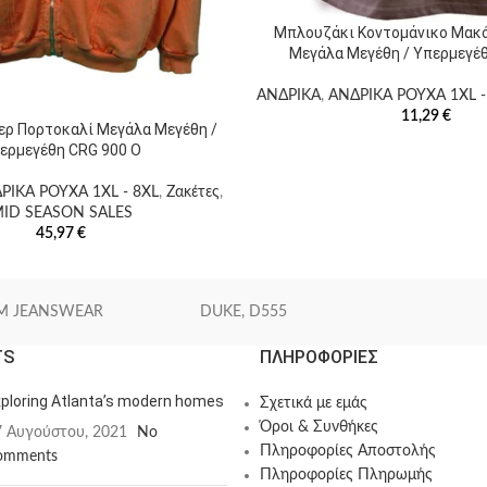
Μπλουζάκι Κοντομάνικο Μακ
Μεγάλα Μεγέθη / Υπερμεγέ
ΑΝΔΡΙΚΑ
,
ΑΝΔΡΙΚΑ ΡΟΥΧΑ 1XL -
11,29
€
ερ Πορτοκαλί Μεγάλα Μεγέθη /
ερμεγέθη CRG 900 O
ΡΙΚΑ ΡΟΥΧΑ 1XL - 8XL
,
Ζακέτες
,
ID SEASON SALES
45,97
€
M JEANSWEAR
DUKE, D555
TS
ΠΛΗΡΟΦΟΡΙΕΣ
ploring Atlanta’s modern homes
Σχετικά με εμάς
Όροι & Συνθήκες
7 Αυγούστου, 2021
No
Πληροφορίες Αποστολής
omments
Πληροφορίες Πληρωμής