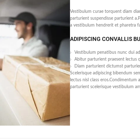
Vestibulum curae torquent diam dia
parturient suspendisse parturient a.
a vestibulum hendrerit et pharetra 
ADIPISCING CONVALLIS B
Vestibulum penatibus nunc dui adi
Abitur parturient praesent lectus
Diam parturient dictumst parturien
Scelerisque adipiscing bibendum sem 
lectus nisl class eros.Condimentum 
parturient scelerisque vestibulum ame