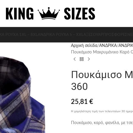
ΚΑ ΡΟΥΧΑ 1XL – 8XL
ΑΝΔΡΙΚΑ ΡΟΥΧΑ S – XXL
ΑΞΕΣΟΥΆΡ
ΠΡΟΣΦΟΡΈΣ
ΝΈ
Αρχική σελίδα
ΑΝΔΡΙΚΑ
ΑΝΔΡΙΚ
Πουκάμισο Μακρυμάνικο Καρό 
Πουκάμισο Μ
360
25,81
€
Η χαμηλότερη τιμή των τελευταίων 30 ημε
Πουκάμισο, καρό, φανέλα, με τσε