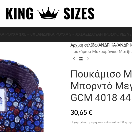
ΚΑ ΡΟΥΧΑ 1XL – 8XL
ΑΝΔΡΙΚΑ ΡΟΥΧΑ S – XXL
ΑΞΕΣΟΥΆΡ
ΠΡΟΣΦΟΡΈΣ
ΝΈ
Αρχική σελίδα
ΑΝΔΡΙΚΑ
ΑΝΔΡΙΚ
Πουκάμισο Μακρυμάνικο Μοτίβ
Πουκάμισο Μ
Μπορντό Μεγ
GCM 4018 44
30,65
€
Η χαμηλότερη τιμή των τελευταίων 30 ημε