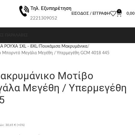
Τηλ. Εξυπηρέτηση
0
ΕΊΣΟΔΟΣ / ΕΓΓΡΑΦΉ
0,0
2221309052
ΕΣ ΠΑΡΑΛΑΒΈΣ
Α ΡΟΥΧΑ 1XL - 8XL
Πουκάμισα Μακρυμάνικα
ο Μπορντό Μεγάλα Μεγέθη / Υπερμεγέθη GCM 4018 445
ακρυμάνικο Μοτίβο
άλα Μεγέθη / Υπερμεγέθη
5
ρών:
30,65 €
(+0%)