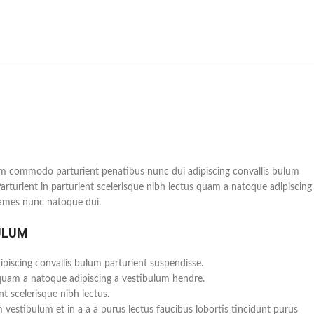
m commodo parturient penatibus nunc dui adipiscing convallis bulum
Parturient in parturient scelerisque nibh lectus quam a natoque adipiscing
fames nunc natoque dui.
ULUM
piscing convallis bulum parturient suspendisse.
 quam a natoque adipiscing a vestibulum hendre.
t scelerisque nibh lectus.
vestibulum et in a a a purus lectus faucibus lobortis tincidunt purus