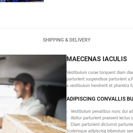
SHIPPING & DELIVERY
MAECENAS IACULIS
Vestibulum curae torquent diam dia
parturient suspendisse parturient a.
a vestibulum hendrerit et pharetra 
ADIPISCING CONVALLIS B
Vestibulum penatibus nunc dui adi
Abitur parturient praesent lectus
Diam parturient dictumst parturien
Scelerisque adipiscing bibendum sem 