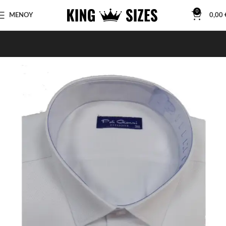
0
ΜΕΝΟΥ
0,00