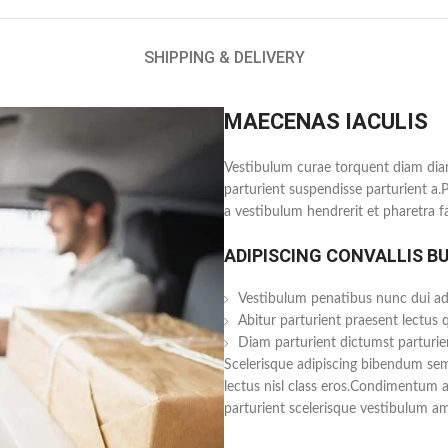
SHIPPING & DELIVERY
MAECENAS IACULIS
Vestibulum curae torquent diam dia
parturient suspendisse parturient a.
a vestibulum hendrerit et pharetra 
ADIPISCING CONVALLIS B
Vestibulum penatibus nunc dui adi
Abitur parturient praesent lectus
Diam parturient dictumst parturien
Scelerisque adipiscing bibendum sem 
lectus nisl class eros.Condimentum 
parturient scelerisque vestibulum ame