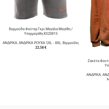
Βερμούδα Φούτερ Γκρι Μεγάλα Μεγέθη /
Υπερμεγέθη KS20815
ΑΝΔΡΙΚΑ
,
ΑΝΔΡΙΚΑ ΡΟΥΧΑ 1XL - 8XL
,
Βερμούδες
22,58
€
Ζακέτα Φουτ
Υπ
ΑΝΔΡΙΚΑ
,
ΑΝΔ
M