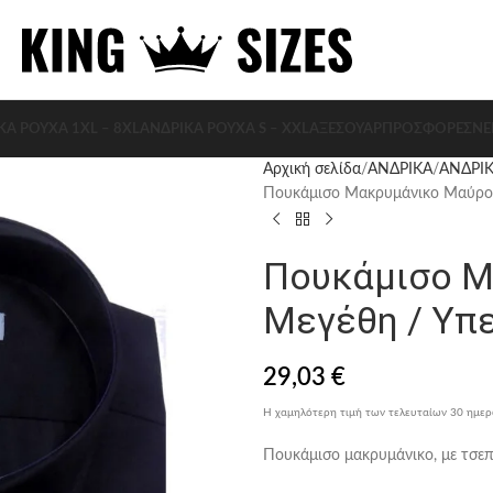
ΚΑ ΡΟΥΧΑ 1XL – 8XL
ΑΝΔΡΙΚΑ ΡΟΥΧΑ S – XXL
ΑΞΕΣΟΥΆΡ
ΠΡΟΣΦΟΡΈΣ
ΝΈ
Αρχική σελίδα
ΑΝΔΡΙΚΑ
ΑΝΔΡΙΚ
Πουκάμισο Μακρυμάνικο Μαύρο 
Πουκάμισο Μ
Μεγέθη / Υπ
29,03
€
Η χαμηλότερη τιμή των τελευταίων 30 ημε
Πουκάμισο μακρυμάνικο, με τσεπ