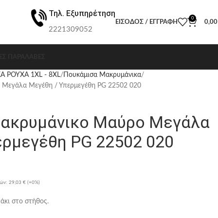
Τηλ. Εξυπηρέτηση
0
ΕΊΣΟΔΟΣ / ΕΓΓΡΑΦΉ
0,0
2221309052
ΕΣ ΠΑΡΑΛΑΒΈΣ
Α ΡΟΥΧΑ 1XL - 8XL
Πουκάμισα Μακρυμάνικα
Μεγάλα Μεγέθη / Υπερμεγέθη PG 22502 020
ακρυμάνικο Μαύρο Μεγάλα
ερμεγέθη PG 22502 020
ρών:
29,03 €
(+0%)
άκι στο στήθος.