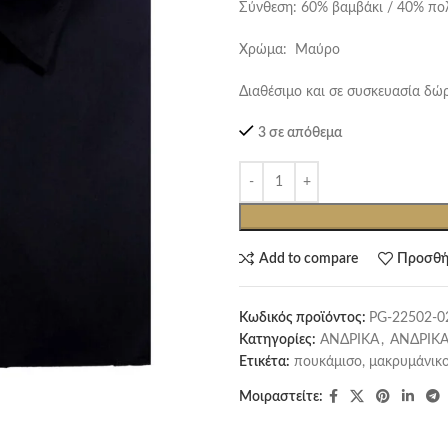
Σύνθεση: 60% βαμβάκι / 40% πο
Χρώμα: Μαύρο
Διαθέσιμο και σε συσκευασία δώ
3 σε απόθεμα
Add to compare
Προσθή
Κωδικός προϊόντος:
PG-22502-0
Κατηγορίες:
ΑΝΔΡΙΚΑ
,
ΑΝΔΡΙΚΑ
Ετικέτα:
πουκάμισο, μακρυμάνικο
Μοιραστείτε: