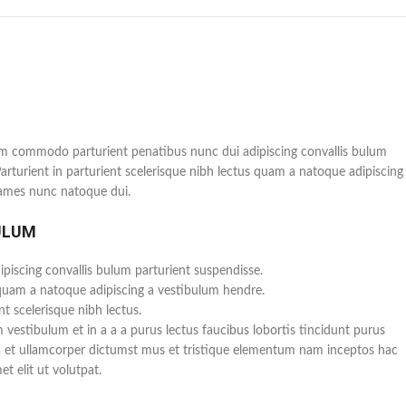
m commodo parturient penatibus nunc dui adipiscing convallis bulum
Parturient in parturient scelerisque nibh lectus quam a natoque adipiscing
fames nunc natoque dui.
ULUM
piscing convallis bulum parturient suspendisse.
 quam a natoque adipiscing a vestibulum hendre.
t scelerisque nibh lectus.
vestibulum et in a a a purus lectus faucibus lobortis tincidunt purus
a et ullamcorper dictumst mus et tristique elementum nam inceptos hac
t elit ut volutpat.