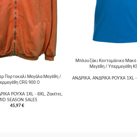
Μπλουζάκι Κοντομάνικο Μακό
Μεγέθη / Υπερμεγέθη K
ερ Πορτοκαλί Μεγάλα Μεγέθη /
ΑΝΔΡΙΚΑ
,
ΑΝΔΡΙΚΑ ΡΟΥΧΑ 1XL -
ερμεγέθη CRG 900 O
ΡΙΚΑ ΡΟΥΧΑ 1XL - 8XL
,
Ζακέτες
,
ID SEASON SALES
45,97
€