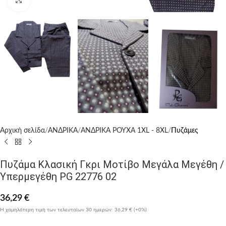
Click to enlarge
Αρχική σελίδα
ΑΝΔΡΙΚΑ
ΑΝΔΡΙΚΑ ΡΟΥΧΑ 1XL - 8XL
Πυζάμες
Πυζάμα Κλασική Γκρι Μοτίβο Μεγάλα Μεγέθη /
Υπερμεγέθη PG 22776 02
36,29
€
Η χαμηλότερη τιμή των τελευταίων 30 ημερών:
36,29 €
(+0%)