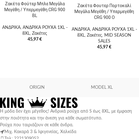
Ζακέτα Φούτερ Μπλε Μεγάλα
Ζακέτα Φουτερ Πορτοκαλί
Μεγέθη / Υπερμεγέθη CRG 900
Μεγάλα Μεγέθη / Υπερμεγέθη
BL
CRG 900 O
ΑΝΔΡΙΚΑ
,
ΑΝΔΡΙΚΑ ΡΟΥΧΑ 1XL -
ΑΝΔΡΙΚΑ
,
ΑΝΔΡΙΚΑ ΡΟΥΧΑ 1XL -
8XL
,
Ζακέτες
8XL
,
Ζακέτες
,
MID SEASON
45,97
€
SALES
45,97
€
ORIGIN
MODEL XL
Η μόδα δεν έχει μέγεθος! Ανδρικά ρούχα από S έως 8XL, με έμφαση
στην ποιότητα και την άνεση για κάθε σωματότυπο.
Ρούχα που ταιριάζουν σε κάθε άνδρα.
Μιχ. Κακαρά 3 & Ιφιγενείας, Χαλκίδα
Τηλ: 2221309052