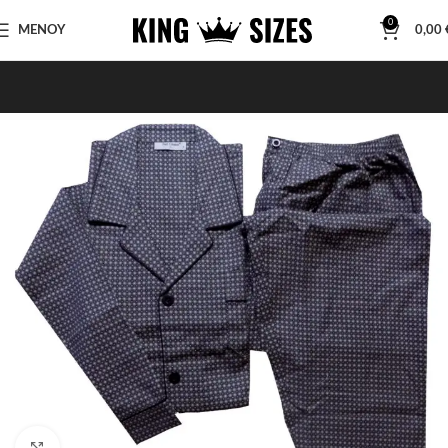
0
ΜΕΝΟΥ
0,00