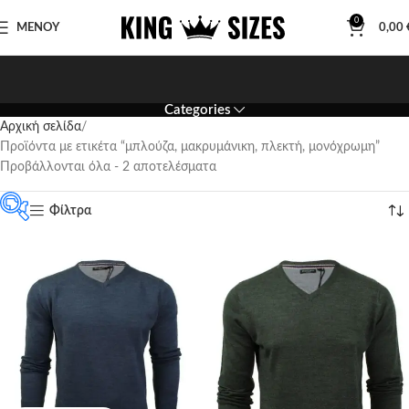
0
ΜΕΝΟΥ
0,00
Categories
Αρχική σελίδα
Προϊόντα με ετικέτα “μπλούζα, μακρυμάνικη, πλεκτή, μονόχρωμη”
Προβάλλονται όλα - 2 αποτελέσματα
Φίλτρα
Featured products
In stock
On sale