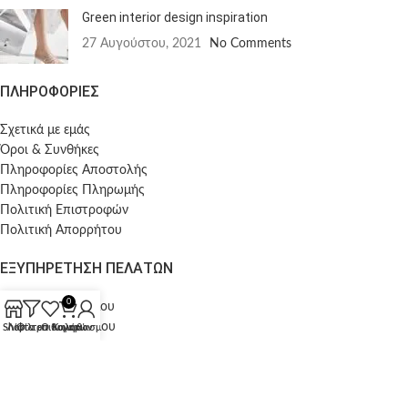
Green interior design inspiration
27 Αυγούστου, 2021
No Comments
ΠΛΗΡΟΦΟΡΙΕΣ
Σχετικά με εμάς
Όροι & Συνθήκες
Πληροφορίες Αποστολής
Πληροφορίες Πληρωμής
Πολιτική Επιστροφών
Πολιτική Απορρήτου
ΕΞΥΠΗΡΕΤΗΣΗ ΠΕΛΑΤΩΝ
0
Ο λογαριασμός μου
Οι παραγγελίες μου
Shop
Λίστα επιθυμητών
Φίλτρα
Ο λογαριασμός μου
Καλάθι
Wishlist
FOLLOW US