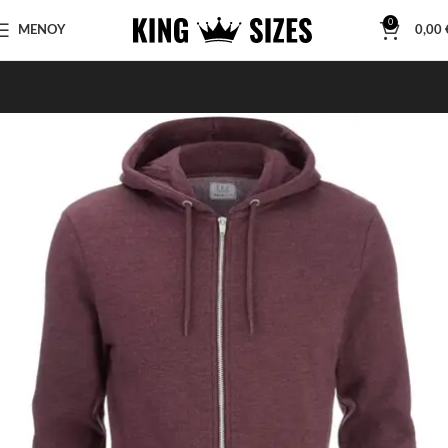
0
ΜΕΝΟΥ
0,00