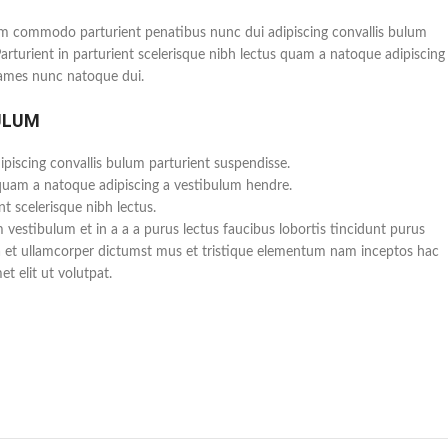
m commodo parturient penatibus nunc dui adipiscing convallis bulum
Parturient in parturient scelerisque nibh lectus quam a natoque adipiscing
fames nunc natoque dui.
ULUM
piscing convallis bulum parturient suspendisse.
 quam a natoque adipiscing a vestibulum hendre.
t scelerisque nibh lectus.
vestibulum et in a a a purus lectus faucibus lobortis tincidunt purus
a et ullamcorper dictumst mus et tristique elementum nam inceptos hac
t elit ut volutpat.