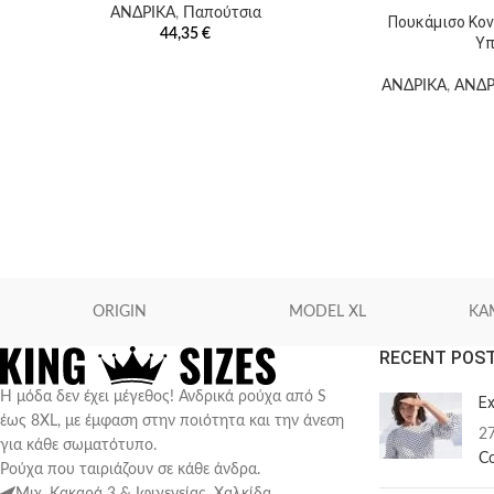
ΑΝΔΡΙΚΑ
,
Παπούτσια
Πουκάμισο Κον
44,35
€
Υπ
ΑΝΔΡΙΚΑ
,
ΑΝΔΡ
ORIGIN
MODEL XL
KA
RECENT POS
Η μόδα δεν έχει μέγεθος! Ανδρικά ρούχα από S
Ex
έως 8XL, με έμφαση στην ποιότητα και την άνεση
2
για κάθε σωματότυπο.
C
Ρούχα που ταιριάζουν σε κάθε άνδρα.