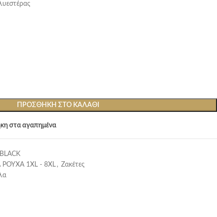
λυεστέρας
ΠΡΟΣΘΉΚΗ ΣΤΟ ΚΑΛΆΘΙ
κη στα αγαπημένα
-BLACK
 ΡΟΥΧΑ 1XL - 8XL
,
Ζακέτες
λα