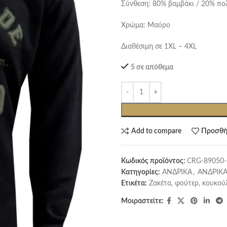
Σύνθεση: 80% βαμβάκι / 20% πο
Χρώμα: Μαύρο
Διαθέσιμη σε 1XL – 4XL
5 σε απόθεμα
Add to compare
Προσθή
Κωδικός προϊόντος:
CRG-89050
Κατηγορίες:
ΑΝΔΡΙΚΑ
,
ΑΝΔΡΙΚΑ
Ετικέτα:
Ζακέτα, φούτερ, κουκού
Μοιραστείτε: