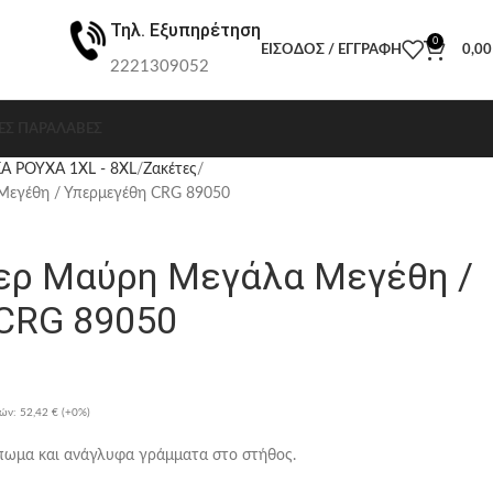
Τηλ. Εξυπηρέτηση
0
ΕΊΣΟΔΟΣ / ΕΓΓΡΑΦΉ
0,0
2221309052
ΕΣ ΠΑΡΑΛΑΒΈΣ
Α ΡΟΥΧΑ 1XL - 8XL
Ζακέτες
εγέθη / Υπερμεγέθη CRG 89050
ερ Μαύρη Μεγάλα Μεγέθη /
CRG 89050
ρών:
52,42 €
(+0%)
ύπωμα και ανάγλυφα γράμματα στο στήθος.