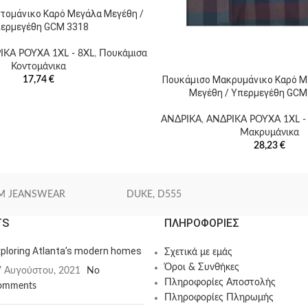
τομάνικο Καρό Μεγάλα Μεγέθη /
ερμεγέθη GCM 3318
ΙΚΑ ΡΟΥΧΑ 1XL - 8XL
,
Πουκάμισα
Κοντομάνικα
Πουκάμισο Μακρυμάνικο Καρό 
17,74
€
Μεγέθη / Υπερμεγέθη GCM
ΑΝΔΡΙΚΑ
,
ΑΝΔΡΙΚΑ ΡΟΥΧΑ 1XL -
Μακρυμάνικα
28,23
€
M JEANSWEAR
DUKE, D555
TS
ΠΛΗΡΟΦΟΡΙΕΣ
ploring Atlanta’s modern homes
Σχετικά με εμάς
Όροι & Συνθήκες
7 Αυγούστου, 2021
No
Πληροφορίες Αποστολής
omments
Πληροφορίες Πληρωμής