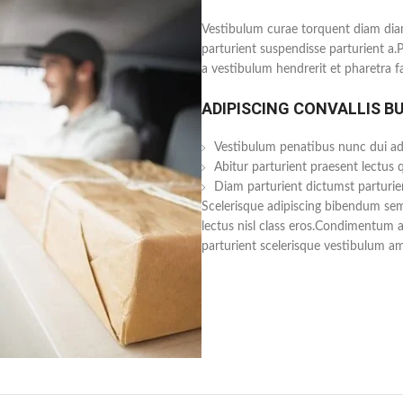
Vestibulum curae torquent diam dia
parturient suspendisse parturient a.
a vestibulum hendrerit et pharetra 
ADIPISCING CONVALLIS B
Vestibulum penatibus nunc dui adi
Abitur parturient praesent lectus
Diam parturient dictumst parturien
Scelerisque adipiscing bibendum sem 
lectus nisl class eros.Condimentum 
parturient scelerisque vestibulum ame