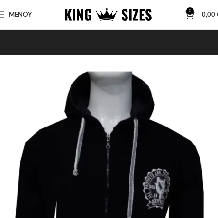
0
ΜΕΝΟΥ
0,00