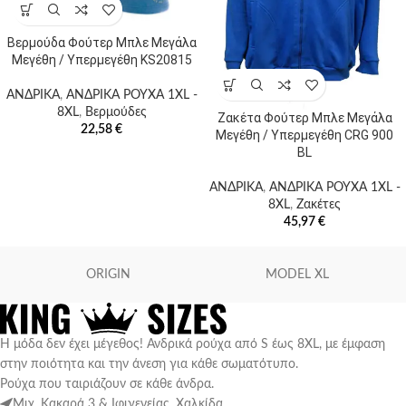
Βερμούδα Φούτερ Μπλε Μεγάλα
Μεγέθη / Υπερμεγέθη KS20815
ΑΝΔΡΙΚΑ
,
ΑΝΔΡΙΚΑ ΡΟΥΧΑ 1XL -
8XL
,
Βερμούδες
Ζακέτα Φούτερ Μπλε Μεγάλα
22,58
€
Μεγέθη / Υπερμεγέθη CRG 900
BL
ΑΝΔΡΙΚΑ
,
ΑΝΔΡΙΚΑ ΡΟΥΧΑ 1XL -
8XL
,
Ζακέτες
45,97
€
ORIGIN
MODEL XL
Η μόδα δεν έχει μέγεθος! Ανδρικά ρούχα από S έως 8XL, με έμφαση
στην ποιότητα και την άνεση για κάθε σωματότυπο.
Ρούχα που ταιριάζουν σε κάθε άνδρα.
Μιχ. Κακαρά 3 & Ιφιγενείας, Χαλκίδα