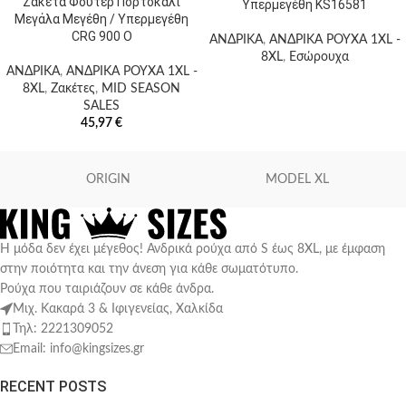
Ζακέτα Φουτερ Πορτοκαλί
Υπερμεγέθη KS16581
Μεγάλα Μεγέθη / Υπερμεγέθη
CRG 900 O
ΑΝΔΡΙΚΑ
,
ΑΝΔΡΙΚΑ ΡΟΥΧΑ 1XL -
8XL
,
Εσώρουχα
ΑΝΔΡΙΚΑ
,
ΑΝΔΡΙΚΑ ΡΟΥΧΑ 1XL -
8XL
,
Ζακέτες
,
MID SEASON
SALES
45,97
€
ORIGIN
MODEL XL
Η μόδα δεν έχει μέγεθος! Ανδρικά ρούχα από S έως 8XL, με έμφαση
στην ποιότητα και την άνεση για κάθε σωματότυπο.
Ρούχα που ταιριάζουν σε κάθε άνδρα.
Μιχ. Κακαρά 3 & Ιφιγενείας, Χαλκίδα
Τηλ: 2221309052
Email: info@kingsizes.gr
RECENT POSTS