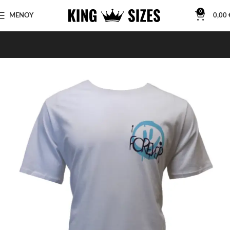
0
ΜΕΝΟΥ
0,00