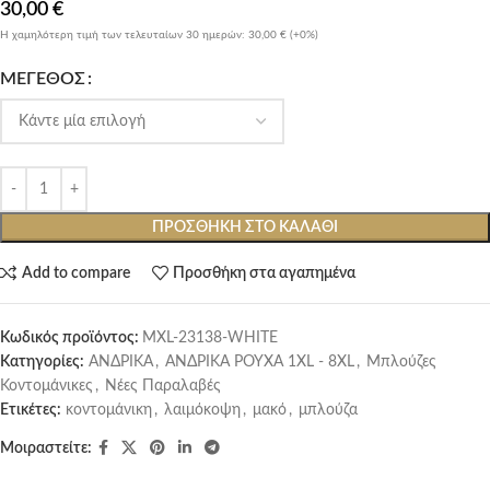
30,00
€
Η χαμηλότερη τιμή των τελευταίων 30 ημερών:
30,00 €
(+0%)
ΜΈΓΕΘΟΣ
ΠΡΟΣΘΉΚΗ ΣΤΟ ΚΑΛΆΘΙ
Add to compare
Προσθήκη στα αγαπημένα
Κωδικός προϊόντος:
MXL-23138-WHITE
Κατηγορίες:
ΑΝΔΡΙΚΑ
,
ΑΝΔΡΙΚΑ ΡΟΥΧΑ 1XL - 8XL
,
Μπλούζες
Κοντομάνικες
,
Νέες Παραλαβές
Ετικέτες:
κοντομάνικη
,
λαιμόκοψη
,
μακό
,
μπλούζα
Μοιραστείτε: