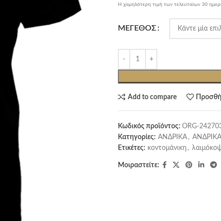
Η χαμηλότερη τιμή των τελευταίων 30 ημε
ΜΈΓΕΘΟΣ
Add to compare
Προσθή
Κωδικός προϊόντος:
ORG-24270
Κατηγορίες:
ΑΝΔΡΙΚΑ
,
ΑΝΔΡΙΚΑ
Ετικέτες:
κοντομάνικη
,
λαιμόκο
Μοιραστείτε: