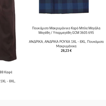
Πουκάμισο Μακρυμάνικο Καρό Μπλε Μεγάλα
Μεγέθη / Υπερμεγέθη GCM 3605 695
ΑΝΔΡΙΚΑ
,
ΑΝΔΡΙΚΑ ΡΟΥΧΑ 1XL - 8XL
,
Πουκάμισα
Μακρυμάνικα
28,23
€
288 Καφέ
1XL - 8XL
,