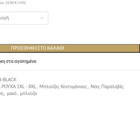
ρών:
33,00 €
(+0%)
ΠΡΟΣΘΉΚΗ ΣΤΟ ΚΑΛΆΘΙ
κη στα αγαπημένα
3-BLACK
 ΡΟΥΧΑ 1XL - 8XL
,
Μπλούζες Κοντομάνικες
,
Νέες Παραλαβές
ψη
,
μακό
,
μπλούζα