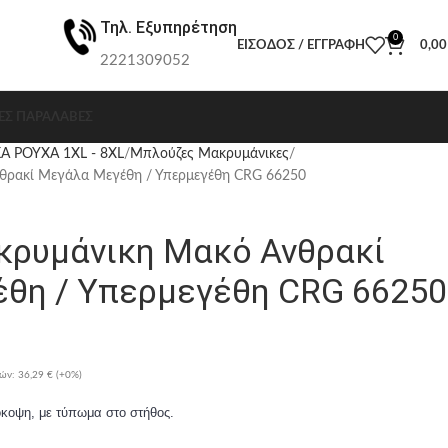
Τηλ. Εξυπηρέτηση
0
ΕΊΣΟΔΟΣ / ΕΓΓΡΑΦΉ
0,0
2221309052
ΕΣ ΠΑΡΑΛΑΒΈΣ
Α ΡΟΥΧΑ 1XL - 8XL
Μπλούζες Μακρυμάνικες
ρακί Μεγάλα Μεγέθη / Υπερμεγέθη CRG 66250
ρυμάνικη Μακό Ανθρακί
θη / Υπερμεγέθη CRG 66250
ρών:
36,29 €
(+0%)
κοψη, με τύπωμα στο στήθος.