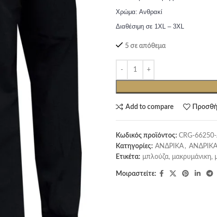
Χρώμα: Ανθρακί
Διαθέσιμη σε 1XL – 3XL
5 σε απόθεμα
Add to compare
Προσθή
Κωδικός προϊόντος:
CRG-66250
Κατηγορίες:
ΑΝΔΡΙΚΑ
,
ΑΝΔΡΙΚΑ
Ετικέτα:
μπλούζα, μακρυμάνικη, 
Μοιραστείτε: