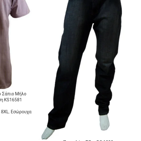
ό Σάπιο Μήλο
θη KS16581
 8XL
,
Εσώρουχα